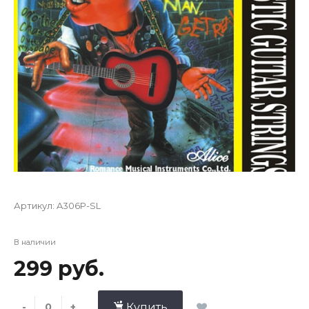
Артикул:
A306P-SL
В наличии
299 руб.
-
+
Купить