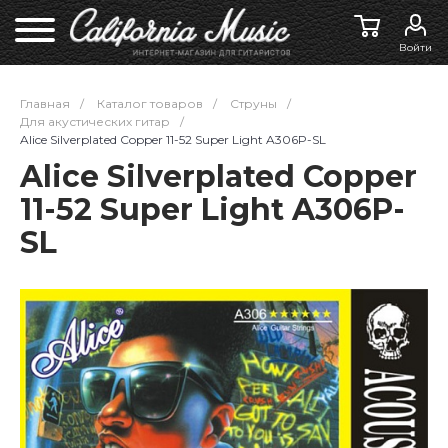
Войти
Главная
/
Каталог товаров
/
Струны
/
Для акустических гитар
/
Alice Silverplated Copper 11-52 Super Light A306P-SL
Alice Silverplated Copper
11-52 Super Light A306P-
SL