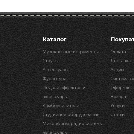
Каталог
Покупа
Музыкальные иструменты
Оплата
Струны
Доставка
Аксессуары
Акции
Фурнитура
Система с
Педали эффектов и
Оформлени
аксессуары
Возврат
Комбоусилители
Услуги
Студийное оборудование
Статьи
Микрофоны, радиосистемы,
аксессуары