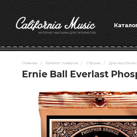
Катало
Главная
/
Каталог товаров
/
Струны
/
Для акустичес
Ernie Ball Everlast Ph