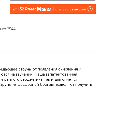
152 руб./мес
оплата авансом
от
dium 2544
щищающее струны от появления окисления и
аются на звучании. Наша запатентованная
игранного сердечника, так и для оплетки
Струны из фосфорной бронзы позволяют получить