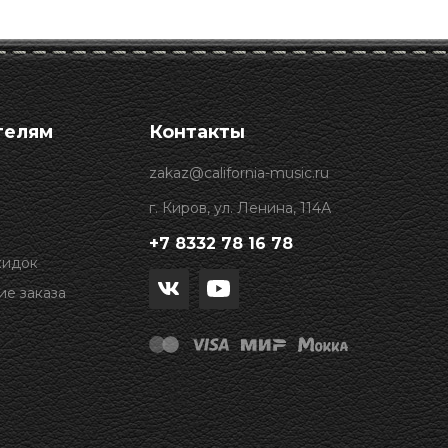
телям
Контакты
zakaz@california-music.ru
г. Киров, ул. Ленина, 114А
+7 8332 78 16 78
кидок
е заказа