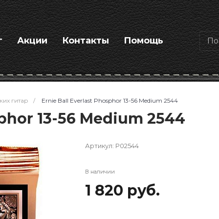
г
Акции
Контакты
Помощь
ких гитар
/
Ernie Ball Everlast Phosphor 13-56 Medium 2544
osphor 13-56 Medium 2544
Артикул:
P02544
В наличии
1 820 руб.