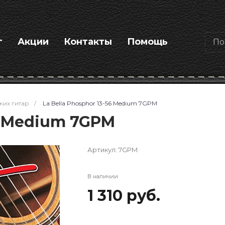
г
Акции
Контакты
Помощь
ких гитар
/
La Bella Phosphor 13-56 Medium 7GPM
56 Medium 7GPM
Артикул:
7GPM
В наличии
1 310 руб.