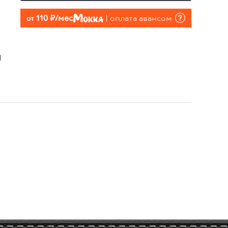
110 руб./мес
оплата авансом
от
M