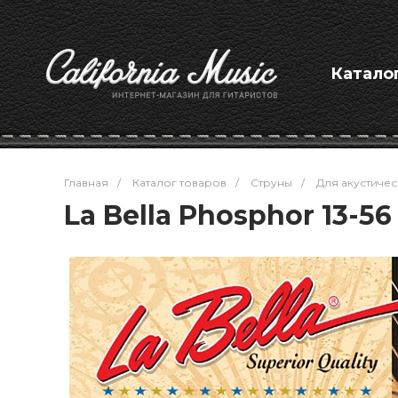
Катало
Главная
/
Каталог товаров
/
Струны
/
Для акустичес
La Bella Phosphor 13-