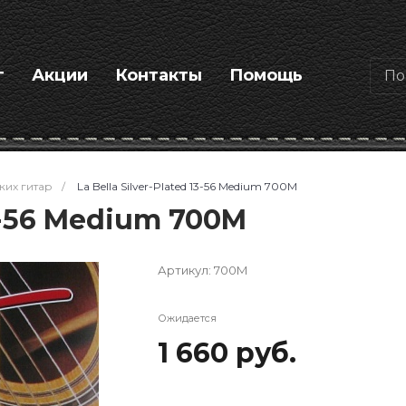
г
Акции
Контакты
Помощь
ких гитар
/
La Bella Silver-Plated 13-56 Medium 700M
13-56 Medium 700M
Артикул:
700M
Ожидается
1 660 руб.