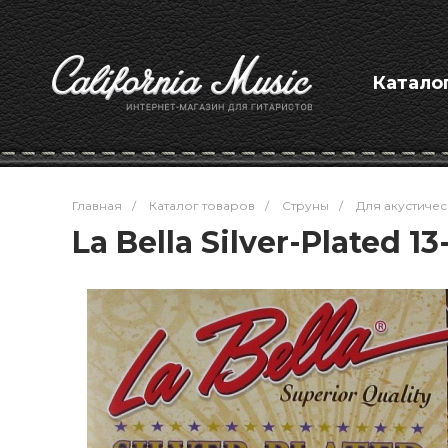
Катало
Главная
/
Каталог товаров
/
Струны
/
Для акустичес
La Bella Silver-Plated 