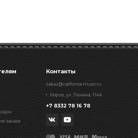
телям
Контакты
zakaz@california-music.ru
г. Киров, ул. Ленина, 114А
+7 8332 78 16 78
кидок
е заказа