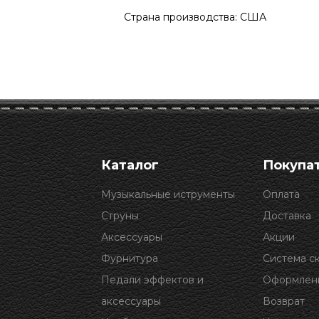
Страна производства: США
Каталог
Покупа
Музыкальные иструменты
Оплата
Струны
Доставка
Аксессуары
Акции
Фурнитура
Система с
Педали эффектов и
Оформлени
аксессуары
Возврат