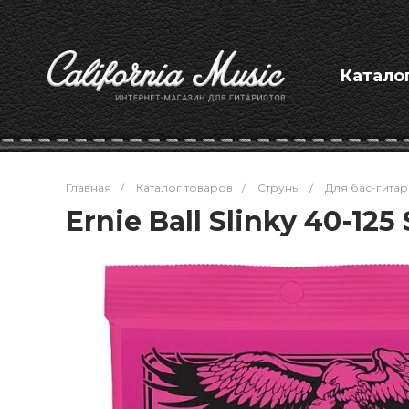
Катало
Главная
/
Каталог товаров
/
Струны
/
Для бас-гитар
Ernie Ball Slinky 40-125