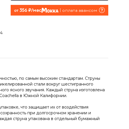
356 руб./мес
оплата авансом
от
24
очностью, по самым высоким стандартам. Струны
 никелированной стали вокруг шестигранного
ного ясного звучания. Каждый струна изготовлена
 Coachella в Южной Калифорнии.
упаковке, что защищает их от воздействия
 сохранность при долгосрочном хранении и
аждая струна упакована в отдельный бумажный