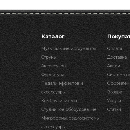
Каталог
Покупа
Музыкальные иструменты
Оплата
Струны
Доставка
Аксессуары
Акции
Фурнитура
Система с
Педали эффектов и
Оформлени
аксессуары
Возврат
Комбоусилители
Услуги
Студийное оборудование
Статьи
Микрофоны, радиосистемы,
аксессуары