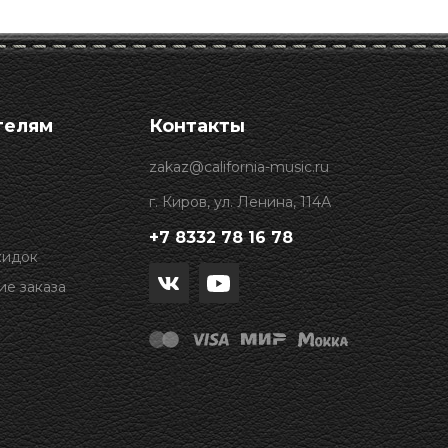
телям
Контакты
zakaz@california-music.ru
г. Киров, ул. Ленина, 114А
+7 8332 78 16 78
кидок
е заказа