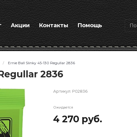
г
Акции
Контакты
Помощь
/
Ernie Ball Slinky 45-130 Regullar 2836
 Regullar 2836
Артикул:
P02836
Ожидается
4 270 руб.