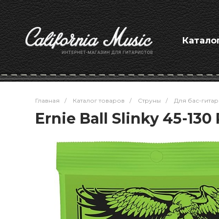
Катало
Главная
/
Каталог товаров
/
Струны
/
Для бас-гитар
Ernie Ball Slinky 45-130