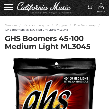
Войти
Главная
/
Каталог товаров
/
Струны
/
Для бас-гитар
/
GHS Boomers 45-100 Medium Light ML3045
GHS Boomers 45-100
Medium Light ML3045