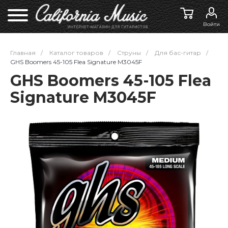
Войти
Главная
/
Каталог товаров
/
Струны
/
Для бас-гитар
/
GHS Boomers 45-105 Flea Signature M3045F
GHS Boomers 45-105 Flea
Signature M3045F