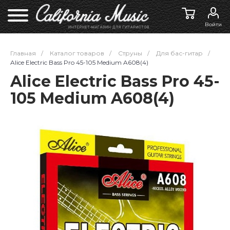
Войти
Главная
/
Каталог товаров
/
Струны
/
Для бас-гитар
/
Alice Electric Bass Pro 45-105 Medium A608(4)
Alice Electric Bass Pro 45-
105 Medium A608(4)