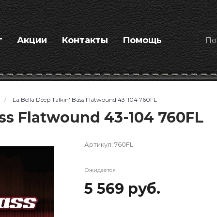
г
Акции
Контакты
Помощь
/
La Bella Deep Talkin' Bass Flatwound 43-104 760FL
ass Flatwound 43-104 760FL
Артикул:
760FL
Ожидается
5 569 руб.