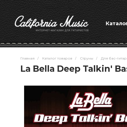
Катало
Главная
/
Каталог товаров
/
Струны
/
Для бас-гитар
La Bella Deep Talkin' B