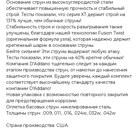
Основание струн из высокоуглеродистой стали
обеспечивает повышенную прочность и стабильный
строй. Тесты показали, что серия XT держит строй на
131% лучше, чем обычные струны!
Стабильность строя и скорость разыгрывания также
улучшены, благодаря нашей технологии Fusion Twist
(оригинальная формула узла), которая надежно держит
крепежный шарик в основании струны.
Бейте сильнее! Эти струны выдержат любую атаку.
Тесты показали, эти струны на 40% крепче обычных!
Компания D'Addario тщательно следит за каждым
этапом производства струн, от намотки до нанесения
защитного покрытия. Будьте уверены, каждый комплект
соответствует высочайшему стандарту качества
компании D'Addario!
Новая упаковка с возможностью повторного закрытия
для предотвращения коррозии.
Оплетка басовых струн: никелированная сталь.
Толщины струн: .009, 011, .016, .024w, 032w, .042w
Страна производства: США.