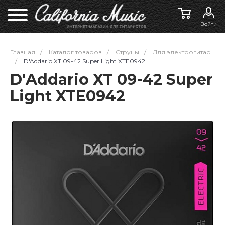
Войти
Главная
/
Каталог товаров
/
Струны
/
Для электрогитар
/
D'Addario XT 09-42 Super Light XTE0942
D'Addario XT 09-42 Super
Light XTE0942