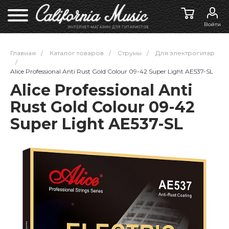
Войти
Главная
/
Каталог товаров
/
Струны
/
Для электрогитар
/
Alice Professional Anti Rust Gold Colour 09-42 Super Light AE537-SL
Alice Professional Anti
Rust Gold Colour 09-42
Super Light AE537-SL