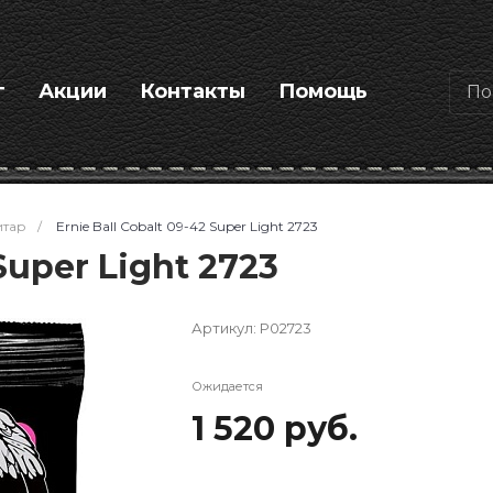
г
Акции
Контакты
Помощь
итар
/
Ernie Ball Cobalt 09-42 Super Light 2723
 Super Light 2723
Артикул:
P02723
Ожидается
1 520 руб.