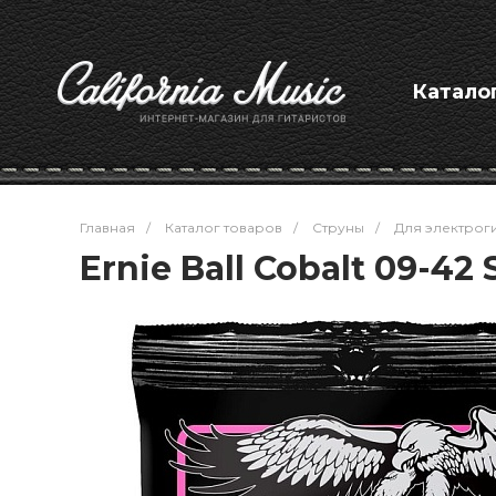
Катало
Главная
/
Каталог товаров
/
Струны
/
Для электрог
Ernie Ball Cobalt 09-42