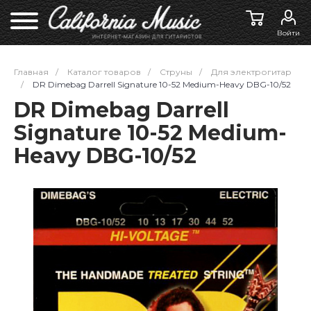
Войти
Главная
/
Каталог товаров
/
Струны
/
Для электрогитар
/
DR Dimebag Darrell Signature 10-52 Medium-Heavy DBG-10/52
DR Dimebag Darrell
Signature 10-52 Medium-
Heavy DBG-10/52