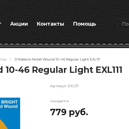
г
Акции
Контакты
Помощь
итар
/
D'Addario Nickel Wound 10-46 Regular Light EXL111
10-46 Regular Light EXL111
Артикул:
EXL111
Ожидается
779 руб.