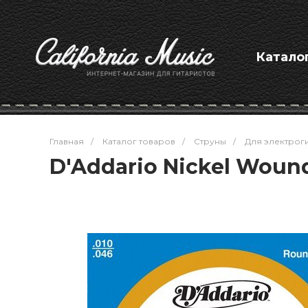
Катало
Главная
/
Каталог товаров
/
Струны
/
Для электрог
D'Addario Nickel Wound 