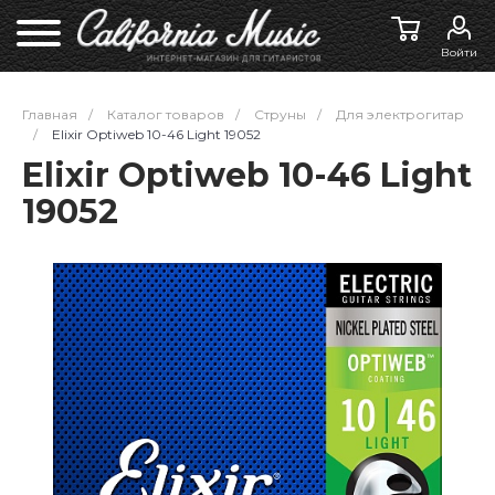
Войти
Главная
/
Каталог товаров
/
Струны
/
Для электрогитар
/
Elixir Optiweb 10-46 Light 19052
Elixir Optiweb 10-46 Light
19052