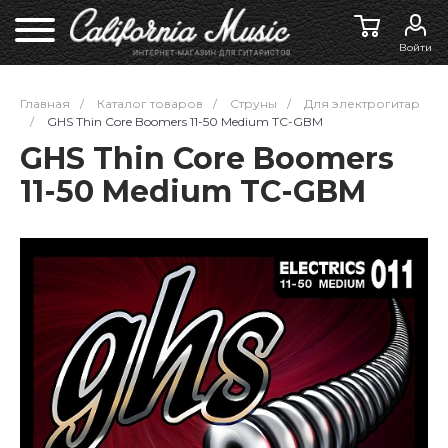
Войти
Главная
/
Каталог товаров
/
Струны
/
Для электрогитар
/
GHS Thin Core Boomers 11-50 Medium TC-GBM
GHS Thin Core Boomers
11-50 Medium TC-GBM