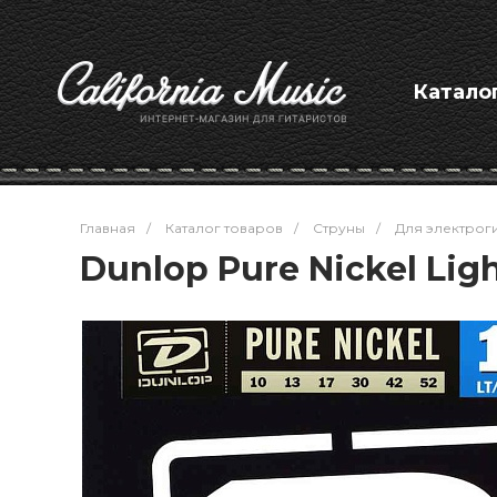
Катало
Главная
/
Каталог товаров
/
Струны
/
Для электрог
Dunlop Pure Nickel Lig