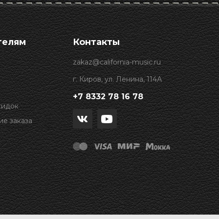
телям
Контакты
zakaz@california-music.ru
г. Киров, ул. Ленина, 114А
+7 8332 78 16 78
кидок
е заказа