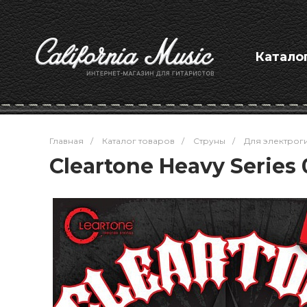
Катало
Главная
/
Каталог товаров
/
Струны
/
Для электрог
Cleartone Heavy Series 