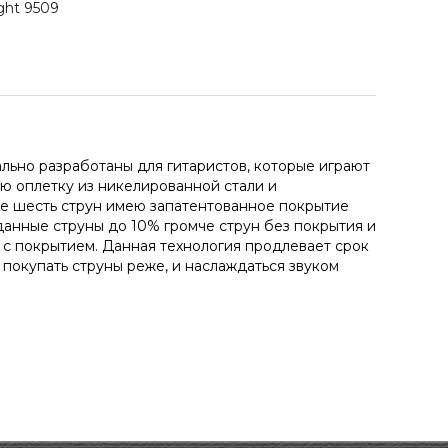
ght 9509
ально разработаны для гитаристов, которые играют
ую оплетку из никелированной стали и
се шесть струн имею запатентованное покрытие
данные струны до 10% громче струн без покрытия и
ы с покрытием. Данная технология продлевает срок
т покупать струны реже, и наслаждаться звуком