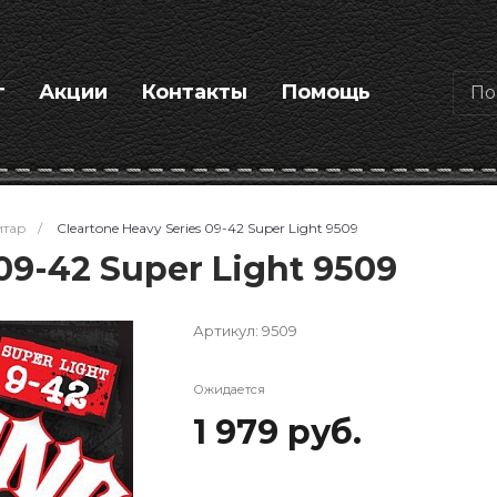
г
Акции
Контакты
Помощь
итар
/
Cleartone Heavy Series 09-42 Super Light 9509
09-42 Super Light 9509
Артикул:
9509
Ожидается
1 979 руб.