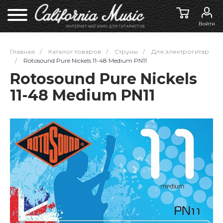
Войти
Главная
/
Каталог товаров
/
Струны
/
Для электрогитар
/
Rotosound Pure Nickels 11-48 Medium PN11
Rotosound Pure Nickels
11-48 Medium PN11