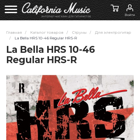
Войти
Главная
/
Каталог товаров
/
Струны
/
Для электрогитар
/
La Bella HRS 10-46 Regular HRS-R
La Bella HRS 10-46
Regular HRS-R