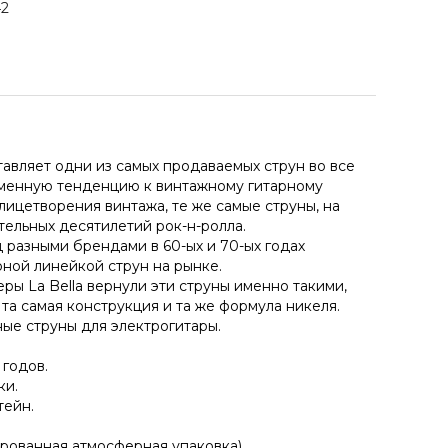
42
тавляет одни из самых продаваемых струн во все
еменную тенденцию к винтажному гитарному
олицетворения винтажа, те же самые струны, на
тельных десятилетий рок-н-ролла.
 разными брендами в 60-ых и 70-ых годах
рной линейкой струн на рынке.
ры La Bella вернули эти струны именно такими,
 та самая конструкция и та же формула никеля.
ные струны для электрогитары.
 годов.
ки.
тейн.
ованная атмосферная упаковка),