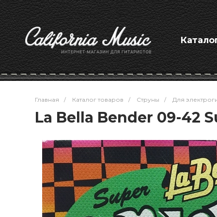
Катало
Главная
/
Каталог товаров
/
Струны
/
Для электрог
La Bella Bender 09-42 