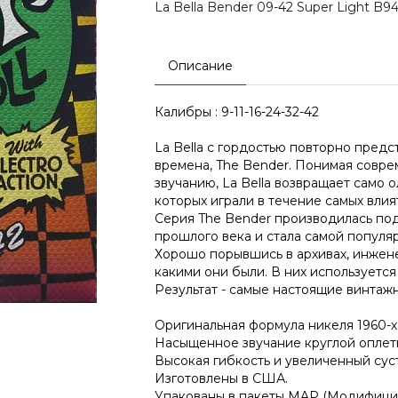
La Bella Bender 09-42 Super Light B9
Описание
Калибры : 9-11-16-24-32-42
La Bella с гордостью повторно предс
времена, The Bender. Понимая совр
звучанию, La Bella возвращает само 
которых играли в течение самых влия
Серия The Bender производилась под
прошлого века и стала самой популя
Хорошо порывшись в архивах, инжене
какими они были. В них используется
Результат - самые настоящие винтаж
Оригинальная формула никеля 1960-х
Насыщенное звучание круглой оплет
Высокая гибкость и увеличенный сус
Изготовлены в США.
Упакованы в пакеты MAP (Модифицир