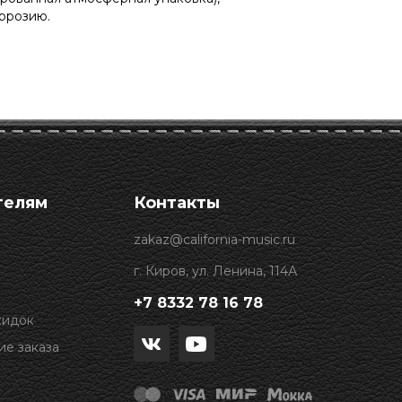
ррозию.
телям
Контакты
zakaz@california-music.ru
г. Киров, ул. Ленина, 114А
+7 8332 78 16 78
кидок
е заказа