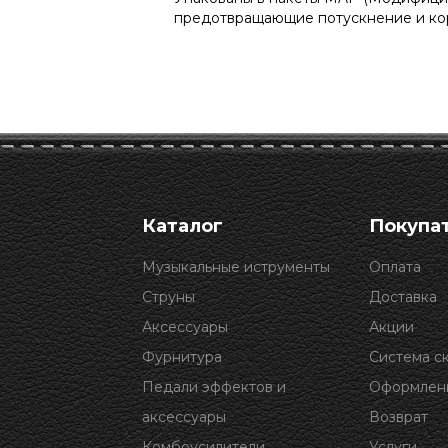
предотвращающие потускнение и ко
Каталог
Покупа
Музыкальные иструменты
Оплата
Струны
Доставка
Аксессуары
Акции
Фурнитура
Система с
Педали эффектов и
Оформлени
аксессуары
Возврат
Комбоусилители
Услуги