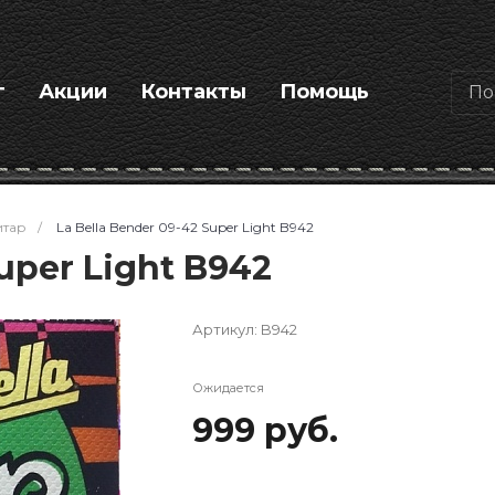
г
Акции
Контакты
Помощь
итар
/
La Bella Bender 09-42 Super Light B942
Super Light B942
Артикул:
B942
Ожидается
999 руб.