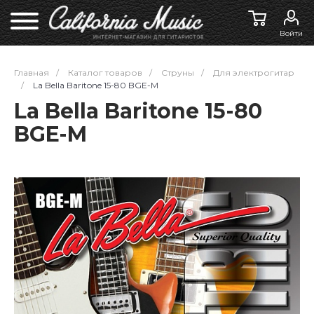
Войти
Главная
/
Каталог товаров
/
Струны
/
Для электрогитар
/
La Bella Baritone 15-80 BGE-M
La Bella Baritone 15-80
BGE-M