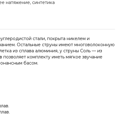
нее натяжение, синтетика
оуглеродистой стали, покрыта никелем и
учанием. Остальные струны имеют многоволоконную
летка из сплава алюминия, у струны Соль — из
в позволяет комплекту иметь мягкое звучание
зонансным басом.
лав.
лав.