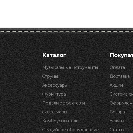
Каталог
Покупа
Музыкальные иструменты
Оплата
Струны
Доставка
Аксессуары
Акции
Фурнитура
Система с
Педали эффектов и
Оформлени
аксессуары
Возврат
Комбоусилители
Услуги
Студийное оборудование
Статьи