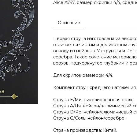
Alice A747, размер скрипки 4/4, сред
Описание
Первая струна изготовлена из высок
отличается чистым и деликатным зв
основу из нейлона. У струн Ля и Ре п
серебра. Такое сочетание материало
верхов, подчеркнутое глубоким и ре
Для скрипок размером 4/4.
Комплект струн среднего натяжения.
Струна E/Ми: никелированная сталь.
Струна A/Ля: нейлон/алюминиевый сп
Струна D/Ре: нейлон/алюминиевый сп
Струна G/Соль: нейлон/серебро.
Страна производства: Китай.