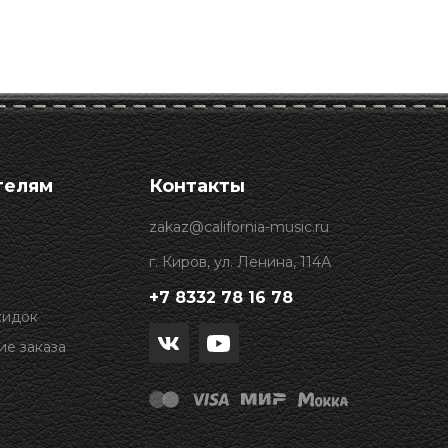
телям
Контакты
zakaz@california-music.ru
г. Киров, ул. Ленина, 114А
+7 8332 78 16 78
кидок
е заказа