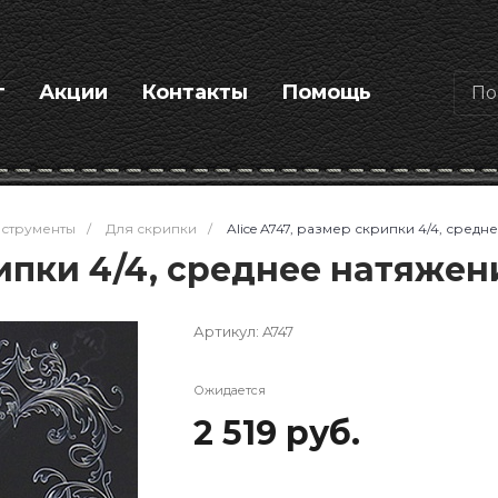
г
Акции
Контакты
Помощь
струменты
/
Для скрипки
/
Alice A747, размер скрипки 4/4, средн
рипки 4/4, среднее натяжен
Артикул:
A747
Ожидается
2 519 руб.