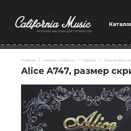
Катало
Главная
/
Каталог товаров
/
Струны
/
Смычковые ин
Alice A747, размер ск