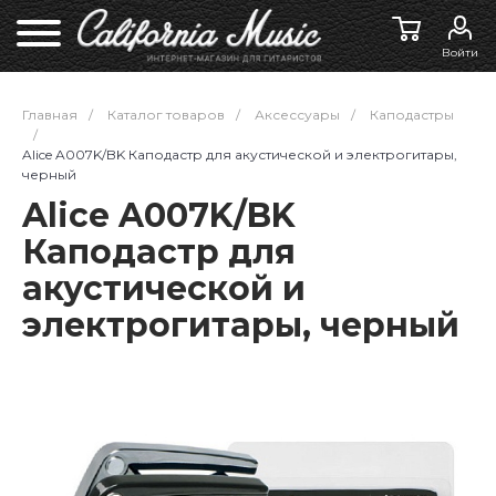
Войти
Главная
/
Каталог товаров
/
Аксессуары
/
Каподастры
/
Alice A007K/BK Каподастр для акустической и электрогитары,
черный
Alice A007K/BK
Каподастр для
акустической и
электрогитары, черный