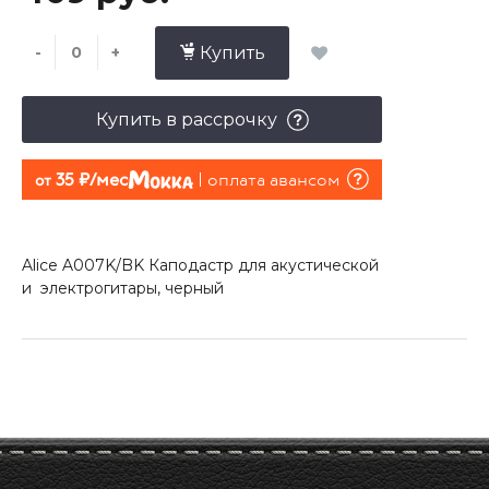
-
+
Купить
Купить в рассрочку
35 руб./мес
оплата авансом
от
Alice A007K/BK Каподастр для акустической
и электрогитары, черный