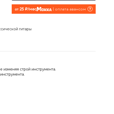
25 руб./мес
оплата авансом
от
ссической гитары
не изменяя строй инструмента.
инструмента.