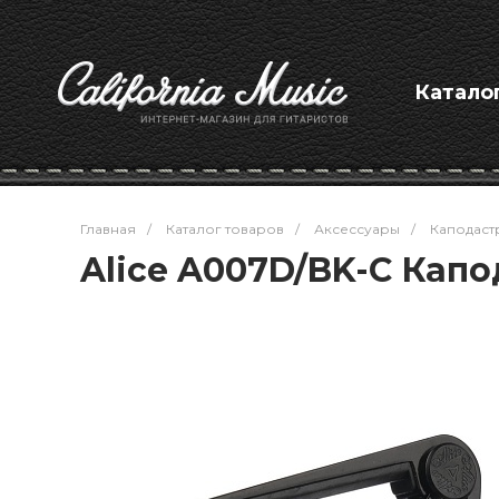
Катало
Главная
/
Каталог товаров
/
Аксессуары
/
Каподаст
Alice A007D/BK-C Кап