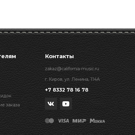
телям
Контакты
zakaz@california-music.ru
г. Киров, ул. Ленина, 114А
+7 8332 78 16 78
кидок
е заказа