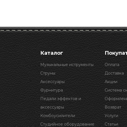
Каталог
Покупа
Музыкальные иструменты
Оплата
Струны
Доставка
Аксессуары
Акции
Фурнитура
Система с
Педали эффектов и
Оформлени
аксессуары
Возврат
Комбоусилители
Услуги
Студийное оборудование
Статьи