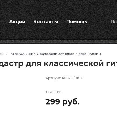
г
Акции
Контакты
Помощь
ры
/
Alice A007D/BK-C Каподастр для классической гитары
одастр для классической г
Артикул:
A007D/BK-C
В наличии
299 руб.