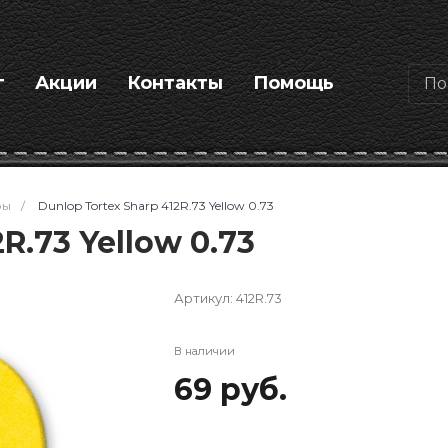
г
Акции
Контакты
Помощь
ры
/
Dunlop Tortex Sharp 412R.73 Yellow 0.73
R.73 Yellow 0.73
Артикул:
412R.73
В наличии
69 руб.