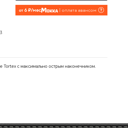
6 руб./мес
оплата авансом
от
73
е Tortex с максимально острым наконечником.