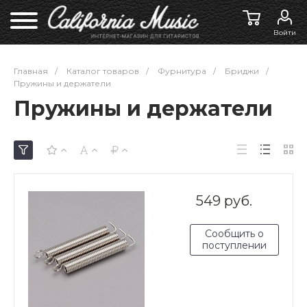
Войти
Главная
/
Каталог товаров
/
Фурнитура
/
Бриджи
/
Пружины и держатели
Пружины и держатели
549 руб.
Сообщить о
поступлении