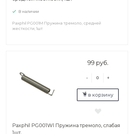
В наличии
Paxphil PG001M Пружина тремоло, средней
жесткости, 1шт
99 руб.
-
+
в корзину
Paxphil PG001Wl Пружина тремоло, слабая
1шт,