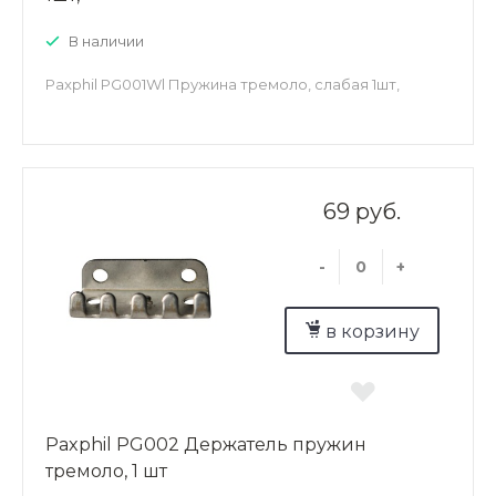
В наличии
Paxphil PG001Wl Пружина тремоло, слабая 1шт,
69 руб.
-
+
в корзину
Paxphil PG002 Держатель пружин
тремоло, 1 шт