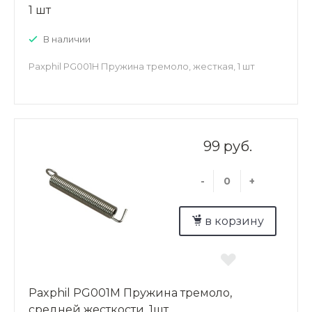
1 шт
В наличии
Paxphil PG001H Пружина тремоло, жесткая, 1 шт
99 руб.
-
+
в корзину
Paxphil PG001M Пружина тремоло,
средней жесткости, 1шт