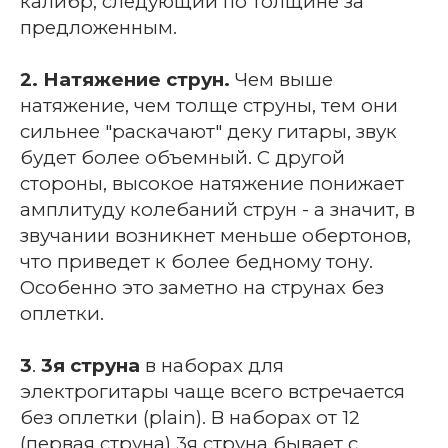
калибр, следующий по толщине за
предложенным.
2. Натяжение струн.
Чем выше
натяжение, чем толще струны, тем они
сильнее "раскачают" деку гитары, звук
будет более объемный. С другой
стороны, высокое натяжение понижает
амплитуду колебаний струн - а значит, в
звучании возникнет меньше обертонов,
что приведет к более бедному тону.
Особенно это заметно на струнах без
оплетки.
3
.
3я струна
в наборах для
электрогитары чаще всего встречается
без оплетки (plain). В наборах от 12
(первая струна) 3я
струна бывает с