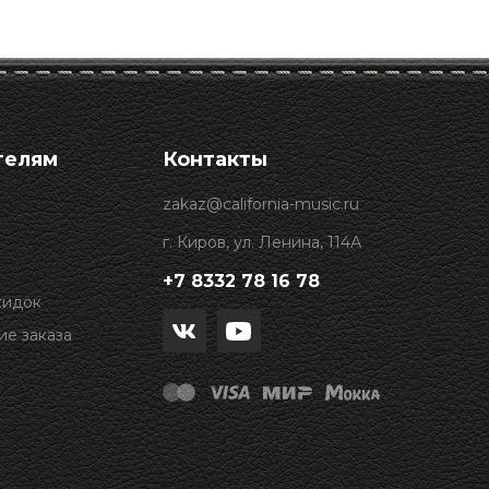
телям
Контакты
zakaz@california-music.ru
г. Киров, ул. Ленина, 114А
+7 8332 78 16 78
кидок
е заказа