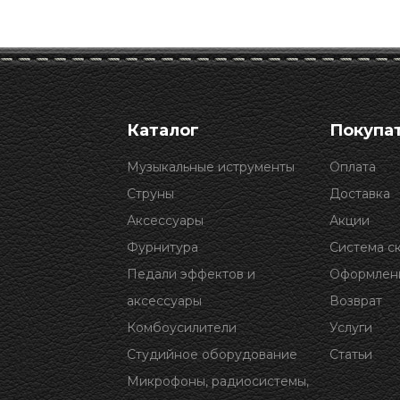
Каталог
Покупа
Музыкальные иструменты
Оплата
Струны
Доставка
Аксессуары
Акции
Фурнитура
Система с
Педали эффектов и
Оформлени
аксессуары
Возврат
Комбоусилители
Услуги
Студийное оборудование
Статьи
Микрофоны, радиосистемы,