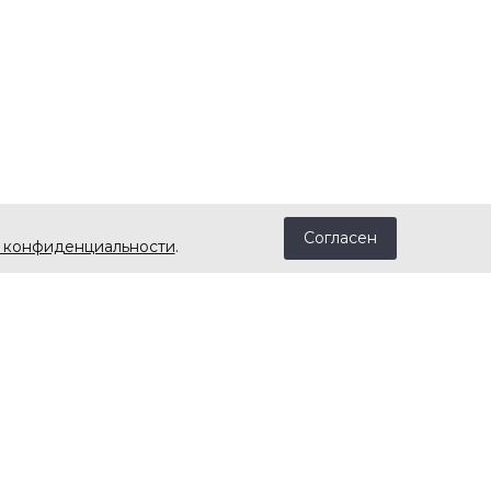
Согласен
 конфиденциальности
.
телям
Контакты
zakaz@california-music.ru