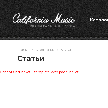
Катало
Главная
/
О компании
/
Статьи
Статьи
Cannot find 'news.1' template with page 'news'