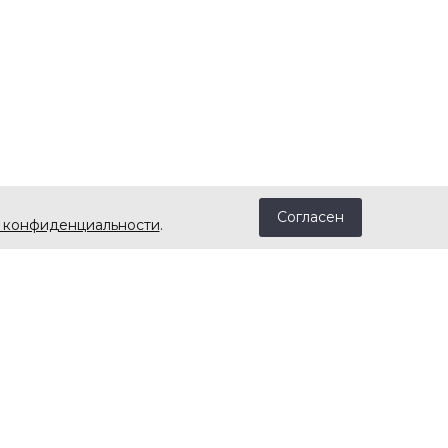
Согласен
 конфиденциальности
.
телям
Контакты
zakaz@california-music.ru