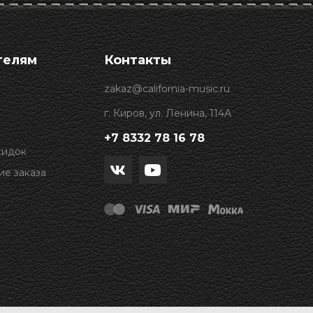
телям
Контакты
zakaz@california-music.ru
г. Киров, ул. Ленина, 114А
+7 8332 78 16 78
кидок
е заказа