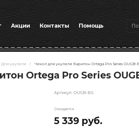
г
Акции
Контакты
Помощь
Для укулеле
/
Чехол для укулеле баритон Ortega Pro Series OUGB-
итон Ortega Pro Series OUG
Артикул:
OUGB-BS
Ожидается
5 339 руб.