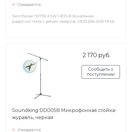
Ожидается
Sennheiser 507116 XSW 1-835-B Вокальная
радиосистема с динам. микроф. E835 (614-638 MHz)
2 170 руб.
Сообщить о
поступлении
Soundking DD005B Микрофонная стойка-
журавль, черная
Ожидается