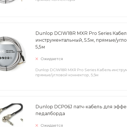
Dunlop DCIW18R MXR Pro Series Кабел
инструментальный, 5.5м, прямые/угло
5,5м
Ожидается
Dunlop DCIW18R MXR Pro Series Кабель инструм
прямые/угловой коннектор, 5,5м
Dunlop DCP06J патч-кабель для эффе
педалборда
Ожидается