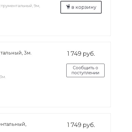
струментальный, 9м,
в корзину
тальный, 3м.
1 749 руб.
Сообщить о
поступлении
3м.
ентальный,
1 749 руб.