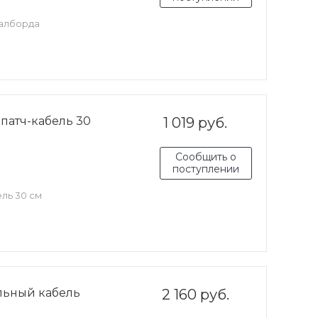
далборда
патч-кабель 30
1 019 руб.
Сообщить о
поступлении
ль 30 см
альный кабель
2 160 руб.