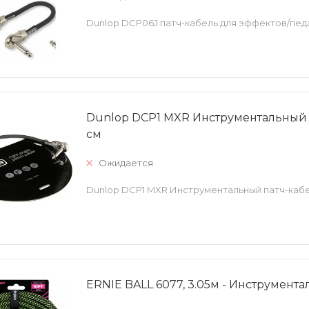
Dunlop DCP06J патч-кабель для эффектов/пе
Dunlop DCP1 MXR Инструментальный 
см
Ожидается
Dunlop DCP1 MXR Инструментальный патч-кабе
ERNIE BALL 6077, 3.05м - Инструмент