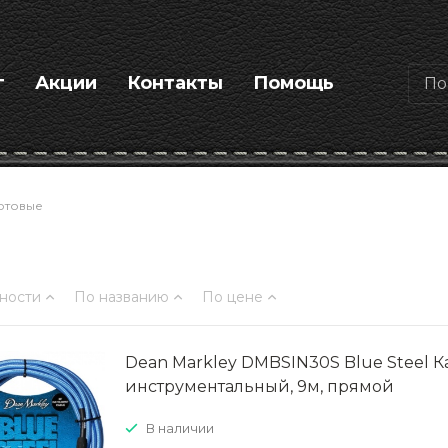
г
Акции
Контакты
Помощь
отовые
ности
По названию
По цене
Dean Markley DMBSIN30S Blue Steel К
инструментальный, 9м, прямой
В наличии