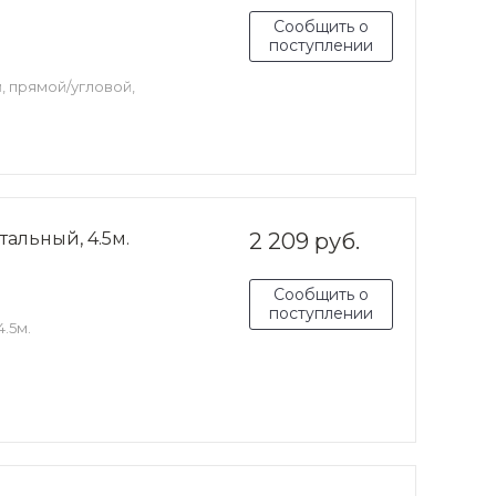
Сообщить о
поступлении
, прямой/угловой,
альный, 4.5м.
2 209 руб.
Сообщить о
поступлении
.5м.