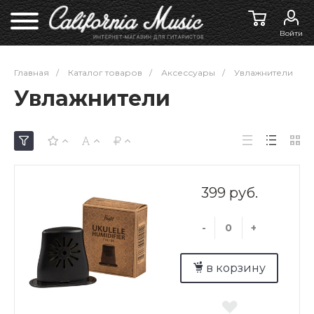
Войти
Главная
/
Каталог товаров
/
Аксессуары
/
Увлажнители
Увлажнители
399 руб.
-
+
в корзину