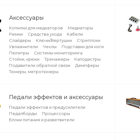
Аксессуары
Копилки для медиаторов
Медиаторы
Ремни
Средства ухода
Кабели
Слайдеры
Ключи/Вертушки
Стреплоки
Увлажнители
Чехлы
Подставки для ноги
Пюпитры
Системы мониторинга
Стойки, крюки
Тренажеры
Каподастры
Подавители обратной связи
Демпферы
Тюнеры, метротюнеры
Педали эффектов и аксессуары
Педали эффектов и предусилители
Педалборды
Процессоры
Блоки питания и разветвители