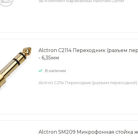
5B Комплект барабанных палочек Lutner
Alctron C2114 Переходник (разъем пе
- 6,35мм
В наличии
Alctron C2114 Переходник (разъем переходной) 
Alctron SM209 Микрофонная стойка 