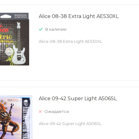
Alice 08-38 Extra Light AE530XL
В наличии
Alice 08-38 Extra Light AE530XL
Alice 09-42 Super Light A506SL
Ожидается
Alice 09-42 Super Light A506SL