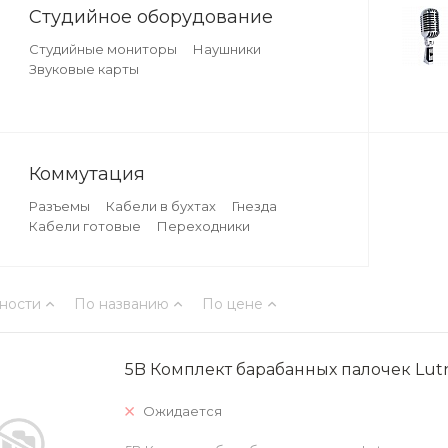
Студийное оборудование
Студийные мониторы
Наушники
Звуковые карты
Коммутация
Разъемы
Кабели в бухтах
Гнезда
Кабели готовые
Переходники
ности
По названию
По цене
5B Комплект барабанных палочек Lut
Ожидается