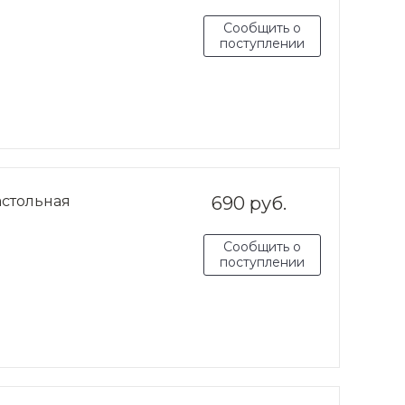
Сообщить о
поступлении
астольная
690 руб.
Сообщить о
поступлении
я