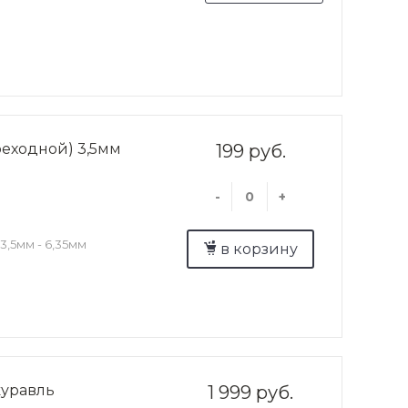
реходной) 3,5мм
199 руб.
-
+
3,5мм - 6,35мм
в корзину
журавль
1 999 руб.