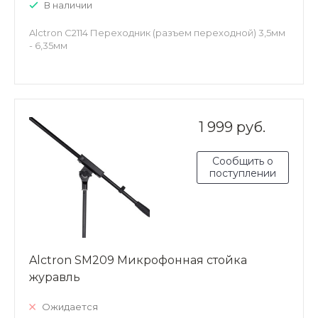
В наличии
Alctron C2114 Переходник (разъем переходной) 3,5мм
- 6,35мм
1 999 руб.
Сообщить о
поступлении
Alctron SM209 Микрофонная стойка
журавль
Ожидается