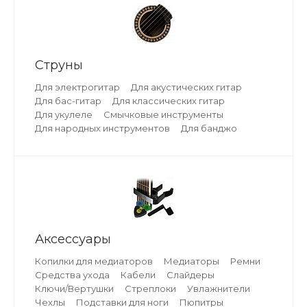
Струны
Для электрогитар
Для акустических гитар
Для бас-гитар
Для классических гитар
Для укулеле
Смычковые инструменты
Для народных инструментов
Для банджо
Аксессуары
Копилки для медиаторов
Медиаторы
Ремни
Средства ухода
Кабели
Слайдеры
Ключи/Вертушки
Стреплоки
Увлажнители
Чехлы
Подставки для ноги
Пюпитры