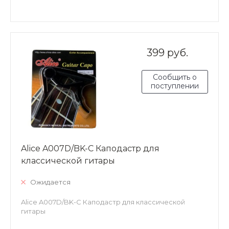
399 руб.
Сообщить о
поступлении
Alice A007D/BK-C Каподастр для
классической гитары
Ожидается
Alice A007D/BK-C Каподастр для классической
гитары