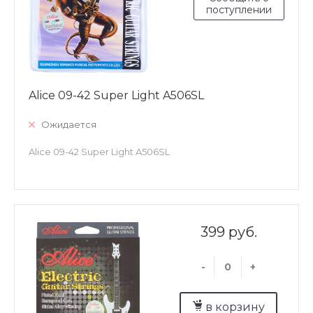
поступлении
Alice 09-42 Super Light A506SL
Ожидается
Alice 09-42 Super Light A506SL
399 руб.
-
+
в корзину