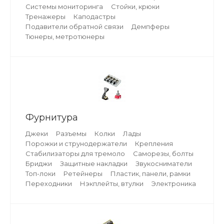
Системы мониторинга
Стойки, крюки
Тренажеры
Каподастры
Подавители обратной связи
Демпферы
Тюнеры, метротюнеры
Фурнитура
Джеки
Разъемы
Колки
Лады
Порожки и струнодержатели
Крепления
Стабилизаторы для тремоло
Саморезы, болты
Бриджи
Защитные накладки
Звукосниматели
Топ-локи
Ретейнеры
Пластик, панели, рамки
Переходники
Нэкплейты, втулки
Электроника