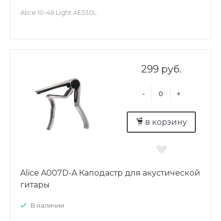
Alice 10-46 Light AE530L
299 руб.
-
+
в корзину
Alice A007D-A Каподастр для акустической
гитары
В наличии