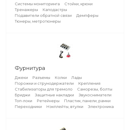
Системы мониторинга
Стойки, крюки
Тренажеры
Каподастры
Подавители обратной связи
Демпферы
Тюнеры, метротюнеры
Фурнитура
Джеки
Разъемы
Колки
Лады
Порожки и струнодержатели
Крепления
Стабилизаторы для тремоло
Саморезы, болты
Бриджи
Защитные накладки
Звукосниматели
Топ-локи
Ретейнеры
Пластик, панели, рамки
Переходники
Нэкплейты, втулки
Электроника