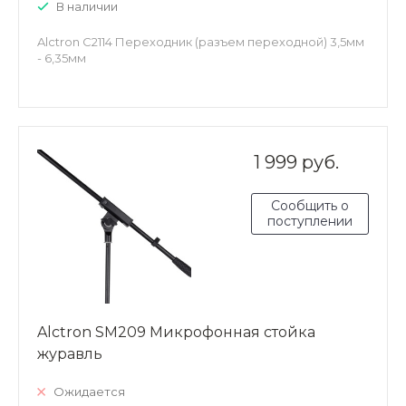
В наличии
Alctron C2114 Переходник (разъем переходной) 3,5мм
- 6,35мм
1 999 руб.
Сообщить о
поступлении
Alctron SM209 Микрофонная стойка
журавль
Ожидается