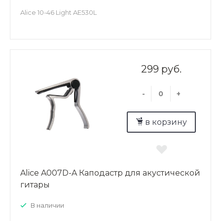
Alice 10-46 Light AE530L
299 руб.
-
+
в корзину
Alice A007D-A Каподастр для акустической
гитары
В наличии