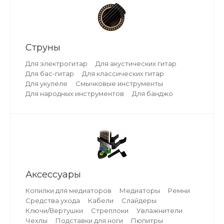
Струны
Для электрогитар
Для акустических гитар
Для бас-гитар
Для классических гитар
Для укулеле
Смычковые инструменты
Для народных инструментов
Для банджо
Аксессуары
Копилки для медиаторов
Медиаторы
Ремни
Средства ухода
Кабели
Слайдеры
Ключи/Вертушки
Стреплоки
Увлажнители
Чехлы
Подставки для ноги
Пюпитры