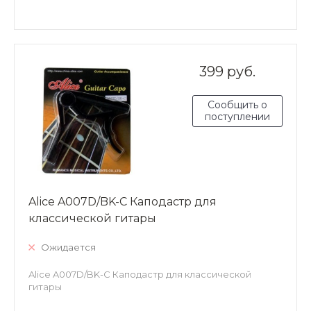
399 руб.
Сообщить о
поступлении
Alice A007D/BK-C Каподастр для
классической гитары
Ожидается
Alice A007D/BK-C Каподастр для классической
гитары