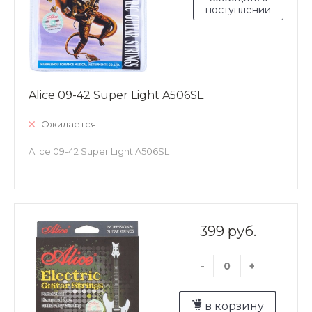
поступлении
Alice 09-42 Super Light A506SL
Ожидается
Alice 09-42 Super Light A506SL
399 руб.
-
+
в корзину