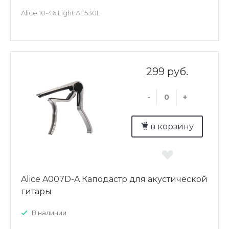
Alice 10-46 Light AE530L
299 руб.
-
+
в корзину
Alice A007D-A Каподастр для акустической
гитары
В наличии