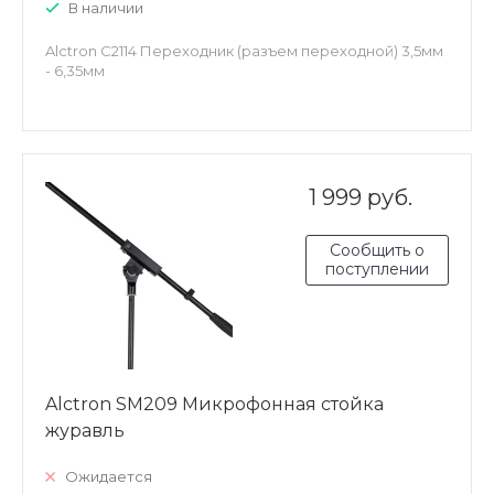
В наличии
Alctron C2114 Переходник (разъем переходной) 3,5мм
- 6,35мм
1 999 руб.
Сообщить о
поступлении
Alctron SM209 Микрофонная стойка
журавль
Ожидается