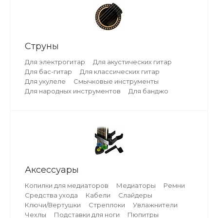
Струны
Для электрогитар
Для акустических гитар
Для бас-гитар
Для классических гитар
Для укулеле
Смычковые инструменты
Для народных инструментов
Для банджо
Аксессуары
Копилки для медиаторов
Медиаторы
Ремни
Средства ухода
Кабели
Слайдеры
Ключи/Вертушки
Стреплоки
Увлажнители
Чехлы
Подставки для ноги
Пюпитры