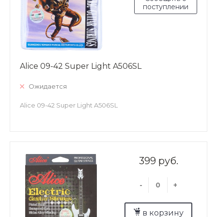
поступлении
Alice 09-42 Super Light A506SL
Ожидается
Alice 09-42 Super Light A506SL
399 руб.
-
+
в корзину