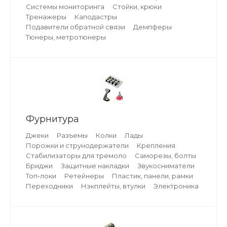
Системы мониторинга
Стойки, крюки
Тренажеры
Каподастры
Подавители обратной связи
Демпферы
Тюнеры, метротюнеры
Фурнитура
Джеки
Разъемы
Колки
Лады
Порожки и струнодержатели
Крепления
Стабилизаторы для тремоло
Саморезы, болты
Бриджи
Защитные накладки
Звукосниматели
Топ-локи
Ретейнеры
Пластик, панели, рамки
Переходники
Нэкплейты, втулки
Электроника