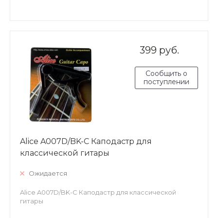
399 руб.
Сообщить о
поступлении
Alice A007D/BK-C Каподастр для
классической гитары
Ожидается
Alice A007D/BK-C Каподастр для классической
гитары