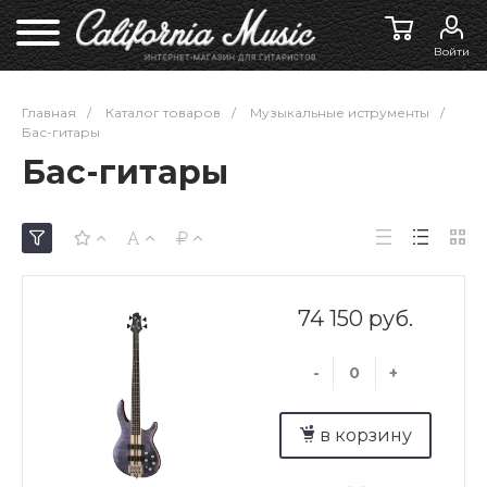
Войти
Главная
/
Каталог товаров
/
Музыкальные иструменты
/
Бас-гитары
Бас-гитары
74 150 руб.
-
+
в корзину