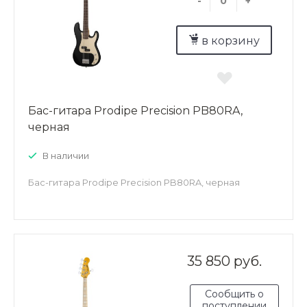
-
+
в корзину
Бас-гитара Prodipe Precision PB80RA,
черная
В наличии
Бас-гитара Prodipe Precision PB80RA, черная
35 850 руб.
Сообщить о
поступлении