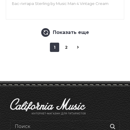
Бас-гитара Sterling by Music Man 4 Vintage Cream
Показать еще
1
2