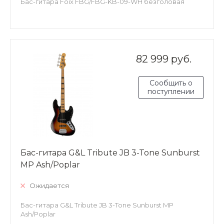
Бас-гитара Foix FBG/FBG-KB-09-WH безголовая
82 999 руб.
Сообщить о
поступлении
Бас-гитара G&L Tribute JB 3-Tone Sunburst
MP Ash/Poplar
Ожидается
Бас-гитара G&L Tribute JB 3-Tone Sunburst MP
Ash/Poplar