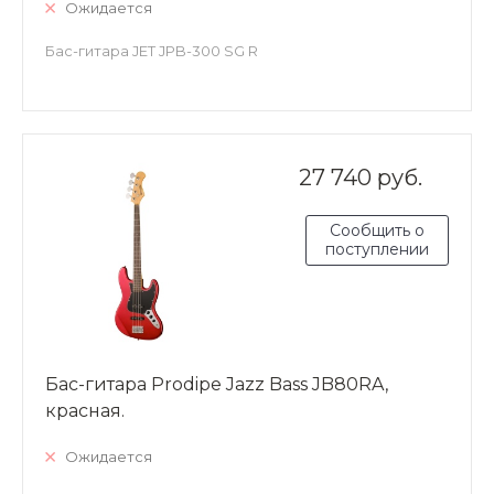
Ожидается
Бас-гитара JET JPB-300 SG R
27 740 руб.
Сообщить о
поступлении
Бас-гитара Prodipe Jazz Bass JB80RA,
красная.
Ожидается