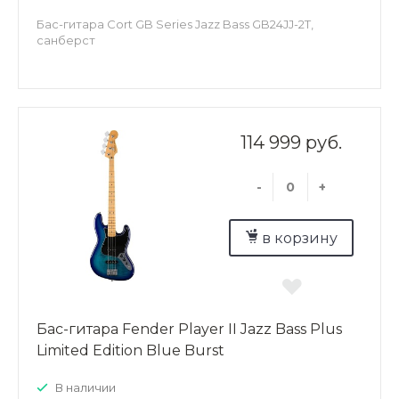
Бас-гитара Cort GB Series Jazz Bass GB24JJ-2T,
санберст
114 999 руб.
-
+
в корзину
Бас-гитара Fender Player II Jazz Bass Plus
Limited Edition Blue Burst
В наличии