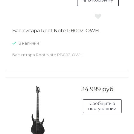
Бас-гитара Root Note PB002-OWH
В наличии
Бас-гитара Root Note PB002-OWH
34 999 руб.
Сообщить о
поступлении