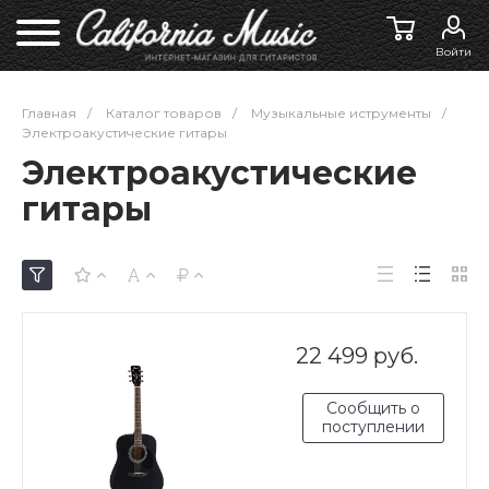
Войти
Главная
/
Каталог товаров
/
Музыкальные иструменты
/
Электроакустические гитары
Электроакустические
гитары
22 499 руб.
Сообщить о
поступлении