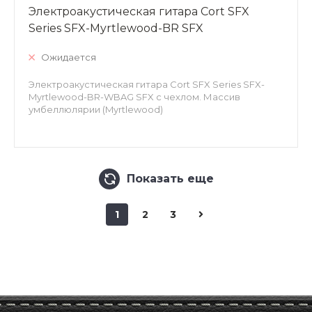
Электроакустическая гитара Cort SFX
Series SFX-Myrtlewood-BR SFX
Ожидается
Электроакустическая гитара Cort SFX Series SFX-
Myrtlewood-BR-WBAG SFX с чехлом. Массив
умбеллюлярии (Myrtlewood)
Показать еще
1
2
3