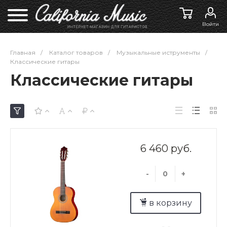
Войти
Главная
/
Каталог товаров
/
Музыкальные иструменты
/
Классические гитары
Классические гитары
6 460 руб.
-
+
в корзину